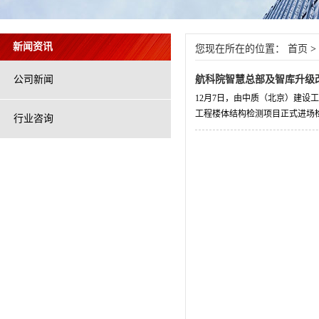
新闻资讯
您现在所在的位置：
首页
>
公司新闻
航科院智慧总部及智库升级
12月7日，由中质（北京）建
工程楼体结构检测项目正式进场
行业咨询