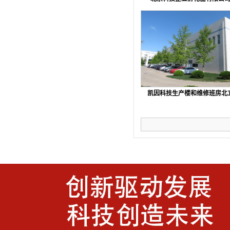
凯因科技生产楼和维修班房北