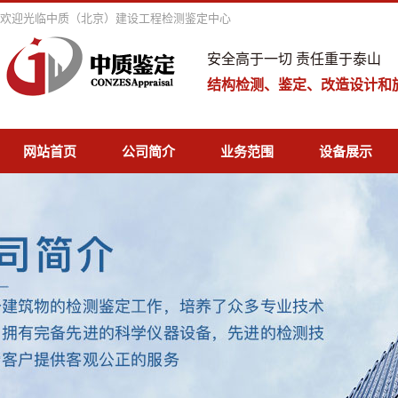
欢迎光临中质（北京）建设工程检测鉴定中心
安全高于一切 责任重于泰山
结构检测、鉴定、改造设计和
网站首页
公司简介
业务范围
设备展示