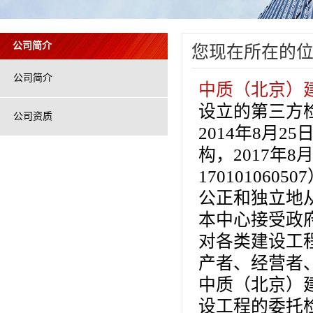
公司简介
您现在所在的
公司简介
中质（北京）
设立的第三方检
公司资质
2014年8月
构，2017年
1701010
公正和独立地
本中心接受政
对各类建设工
产者、经营者
中质（北京）
设工程的委托