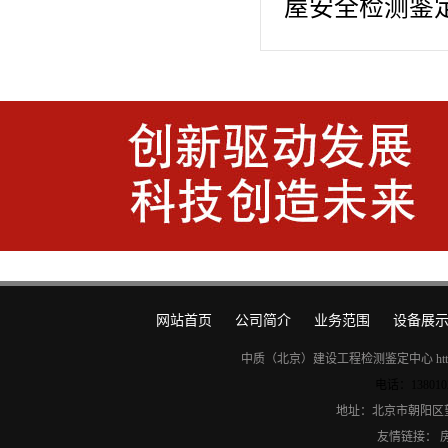
屋安全检测鉴
网站首页
公司简介
业务范围
设备展
中质（北京）建设工程检测鉴定中心 http://
电话：138010
地址：北京市朝阳区望
友情链接：